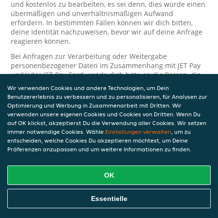
und kostenlos zu bearbeiten, es sei denn, dies würde einen
übermäßigen und unverhältnismäßigen Aufwand
erfordern. In bestimmten Fällen können wir dich bitten,
deine Identität nachzuweisen, bevor wir auf deine Anfrage
reagieren können.
Bei Anfragen zur Verarbeitung oder Weitergabe
personenbezogener Daten im Zusammenhang mit JET Pay
und/oder JET Pay Card wende dich bitte an die Person, die
dir das JET Pay-Guthaben gewährt (das kann dein
Wir verwenden Cookies und andere Technologien, um Dein
Arbeitgeber, Geschäftspartner usw. sein). Dies ist
Benutzererlebnis zu verbessern und zu personalisieren, für Analysen zur
erforderlich, da JET und die Person, die dir das Guthaben
Optimierung und Werbung in Zusammenarbeit mit Dritten. Wir
gewährt, eine separate Verantwortung für die Verarbeitung
verwenden unsere eigenen Cookies und Cookies von Dritten. Wenn Du
und den Schutz deiner personenbezogenen Daten haben.
auf OK klickst, akzeptierst Du die Verwendung aller Cookies. Wir setzen
immer notwendige Cookies. Wähle
Einstellungen verwalten
, um zu
Solltest du weitere Fragen oder Beschwerden in Bezug auf
entscheiden, welche Cookies Du akzeptieren möchtest, um Deine
die Verarbeitung deiner personenbezogenen Daten haben,
Präferenzen anzupassen und um weitere Informationen zu finden.
kontaktieren wir dich gerne. Wir würden uns auch über
Tipps oder Vorschläge zur Verbesserung unserer Erklärung
freuen.
OK
Sicherheit
Essentielle
JET nimmt den Schutz personenbezogener Daten sehr ernst